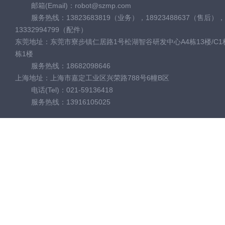
邮箱(Email)：robot@szmp.com
服务热线：13823683819（业务），18923488637（售后），
13332994799（配件）
东莞地址：东莞市寮步镇仁居路1号松湖智谷研发中心A4栋13楼/C1栋
栋1楼
服务热线：18682098646
上海地址：上海市嘉定工业区兴荣路788号6幢B区
电话(Tel)：021-59136418
服务热线：13916105025