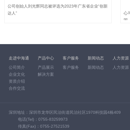
公司创始人刘光辉同志被评选为2023年广东省企业“创新
回
达人”
心
国，
走进中海通
产品中心
客户服务
新闻动态
人力资源
公司简介
产品展示
客户服务
新闻动态
人力资源
企业文化
解决方案
资质介绍
合作交流
深圳地址：深圳市龙华区民治街道民治社区1970科技园4栋409
电话(Tel)：0755-83259973
传真(Fax)：0755-27521539