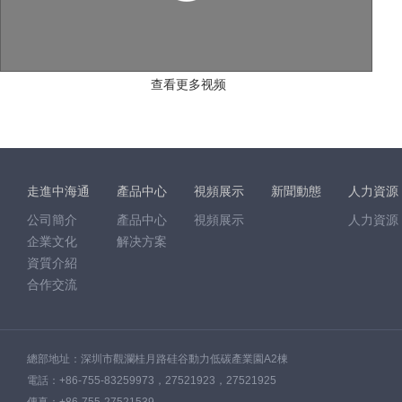
查看更多视频
走進中海通
產品中心
視頻展示
新聞動態
人力資源
公司簡介
產品中心
視頻展示
人力資源
企業文化
解决方案
資質介紹
合作交流
總部地址：深圳市觀瀾桂月路硅谷動力低碳產業園A2棟
電話：+86-755-83259973，27521923，27521925