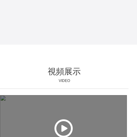
視頻展示
VIDEO