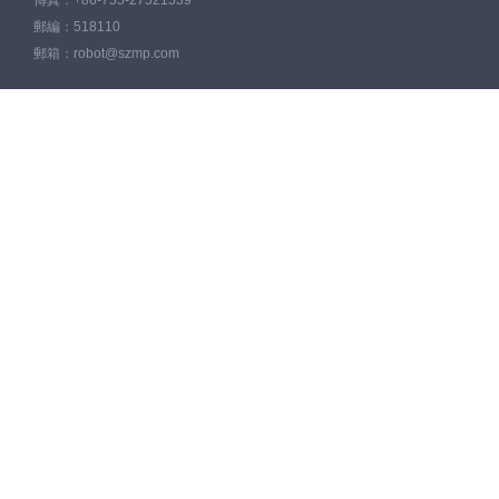
傳真：+86-755-27521539
郵編：518110
郵箱：robot@szmp.com