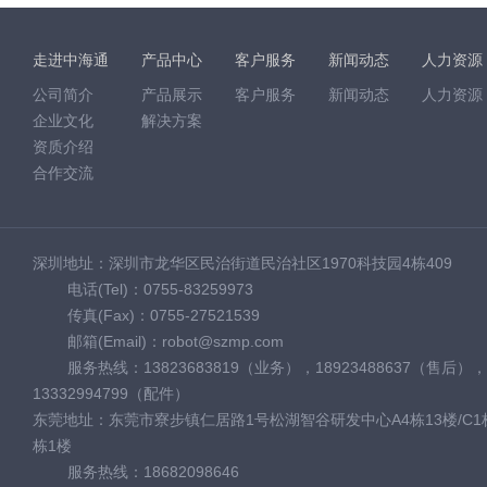
走进中海通
产品中心
客户服务
新闻动态
人力资源
公司简介
产品展示
客户服务
新闻动态
人力资源
企业文化
解决方案
资质介绍
合作交流
深圳地址：深圳市龙华区民治街道民治社区1970科技园4栋409
电话(Tel)：0755-83259973
传真(Fax)：0755-27521539
邮箱(Email)：robot@szmp.com
服务热线：13823683819（业务），18923488637（售后），
13332994799（配件）
东莞地址：东莞市寮步镇仁居路1号松湖智谷研发中心A4栋13楼/C1栋
栋1楼
服务热线：18682098646