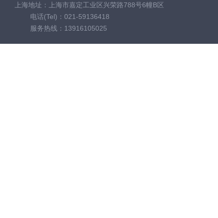
上海地址：上海市嘉定工业区兴荣路788号6幢B区
电话(Tel)：021-59136418
服务热线：13916105025