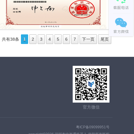
1
2
3
4
5
6
7
下一页
尾页
共有38条
官方微信
粤ICP备09099951号