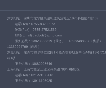
深圳地址：深圳市龙华区民治街道民治社区1970科技园4栋409
电话(Tel)：0755-83259973
传真(Fax)：0755-27521539
邮箱(Email)：robot@szmp.com
服务热线：13823683819（业务），18923488637（售后），
13332994799（配件）
东莞地址：东莞市寮步镇仁居路1号松湖智谷研发中心A4栋13楼/C1栋
栋1楼
服务热线：18682098646
上海地址：上海市嘉定工业区兴荣路788号6幢B区
电话(Tel)：021-59136418
服务热线：13916105025