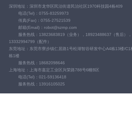
深圳地址：深圳市龙华区民治街道民治社区1970科技园4栋409
电话(Tel)：0755-83259973
传真(Fax)：0755-27521539
邮箱(Email)：robot@szmp.com
服务热线：13823683819（业务），18923488637（售后），
13332994799（配件）
东莞地址：东莞市寮步镇仁居路1号松湖智谷研发中心A4栋13楼/C1栋
栋1楼
服务热线：18682098646
上海地址：上海市嘉定工业区兴荣路788号6幢B区
电话(Tel)：021-59136418
服务热线：13916105025