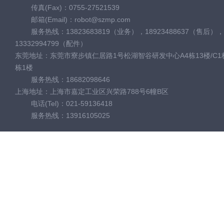
传真(Fax)：0755-27521539
邮箱(Email)：robot@szmp.com
服务热线：13823683819（业务），18923488637（售后），
13332994799（配件）
东莞地址：东莞市寮步镇仁居路1号松湖智谷研发中心A4栋13楼/C1栋
栋1楼
服务热线：18682098646
上海地址：上海市嘉定工业区兴荣路788号6幢B区
电话(Tel)：021-59136418
服务热线：13916105025