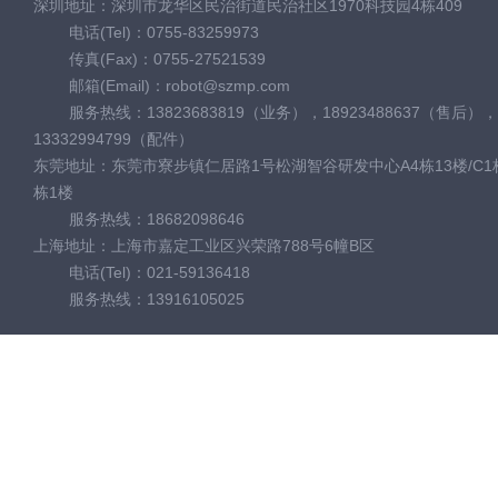
深圳地址：深圳市龙华区民治街道民治社区1970科技园4栋409
电话(Tel)：0755-83259973
传真(Fax)：0755-27521539
邮箱(Email)：robot@szmp.com
服务热线：13823683819（业务），18923488637（售后），
13332994799（配件）
东莞地址：东莞市寮步镇仁居路1号松湖智谷研发中心A4栋13楼/C1栋
栋1楼
服务热线：18682098646
上海地址：上海市嘉定工业区兴荣路788号6幢B区
电话(Tel)：021-59136418
服务热线：13916105025